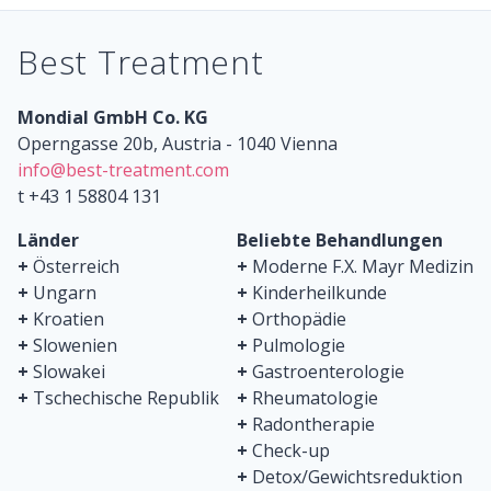
Best Treatment
Mondial GmbH Co. KG
Operngasse 20b, Austria - 1040 Vienna
info@best-treatment.com
t +43 1 58804 131
Länder
Beliebte Behandlungen
+
Österreich
+
Moderne F.X. Mayr Medizin
+
Ungarn
+
Kinderheilkunde
+
Kroatien
+
Orthopädie
+
Slowenien
+
Pulmologie
+
Slowakei
+
Gastroenterologie
+
Tschechische Republik
+
Rheumatologie
+
Radontherapie
+
Check-up
+
Detox/Gewichtsreduktion