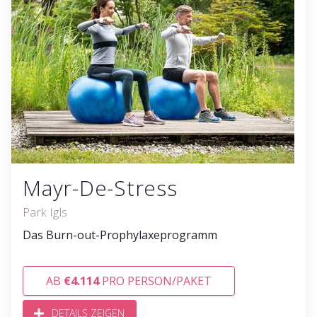
Mayr-De-Stress
Park Igls
Das Burn-out-Prophylaxeprogramm
AB
€4.114
PRO PERSON/PAKET
DETAILS ZEIGEN