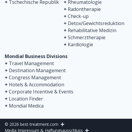
+
Tschechische Republik
+
Rheumatologie
+
Radontherapie
+
Check-up
+
Detox/Gewichtsreduktion
+
Rehabilitative Medizin
+
Schmerztherapie
+
Kardiologie
Mondial Business Divisions
+
Travel Management
+
Destination Management
+
Congress Management
+
Hotels & Accommodation
+
Corporate Incentive & Events
+
Location Finder
+
Mondial Medica
© 2026 best-treatment.com
Media Impressum & Haftungsausschluss