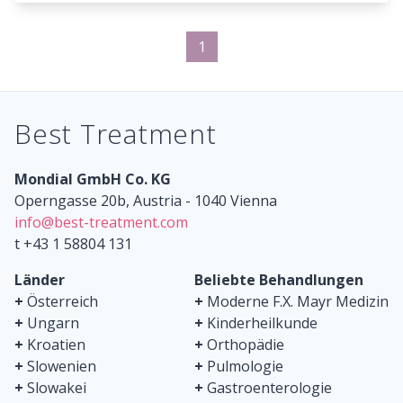
1
Best Treatment
Mondial GmbH Co. KG
Operngasse 20b, Austria - 1040 Vienna
info@best-treatment.com
t +43 1 58804 131
Länder
Beliebte Behandlungen
+
Österreich
+
Moderne F.X. Mayr Medizin
+
Ungarn
+
Kinderheilkunde
+
Kroatien
+
Orthopädie
+
Slowenien
+
Pulmologie
+
Slowakei
+
Gastroenterologie