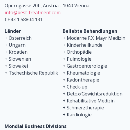
Operngasse 20b, Austria - 1040 Vienna
info@best-treatment.com
t +43 1 58804 131
Länder
Beliebte Behandlungen
+
Österreich
+
Moderne F.X. Mayr Medizin
+
Ungarn
+
Kinderheilkunde
+
Kroatien
+
Orthopädie
+
Slowenien
+
Pulmologie
+
Slowakei
+
Gastroenterologie
+
Tschechische Republik
+
Rheumatologie
+
Radontherapie
+
Check-up
+
Detox/Gewichtsreduktion
+
Rehabilitative Medizin
+
Schmerztherapie
+
Kardiologie
Mondial Business Divisions