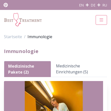
EN
DE
RU
Startseite
Immunologie
Immunologie
Medizinische
Medizinische
Einrichtungen (5)
Pakete (2)