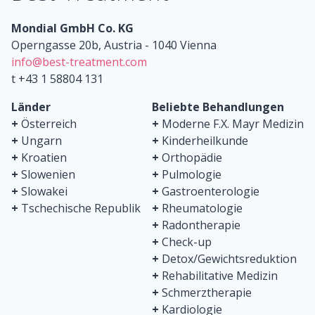
Mondial GmbH Co. KG
Operngasse 20b, Austria - 1040 Vienna
info@best-treatment.com
t +43 1 58804 131
Länder
Beliebte Behandlungen
+
Österreich
+
Moderne F.X. Mayr Medizin
+
Ungarn
+
Kinderheilkunde
+
Kroatien
+
Orthopädie
+
Slowenien
+
Pulmologie
+
Slowakei
+
Gastroenterologie
+
Tschechische Republik
+
Rheumatologie
+
Radontherapie
+
Check-up
+
Detox/Gewichtsreduktion
+
Rehabilitative Medizin
+
Schmerztherapie
+
Kardiologie